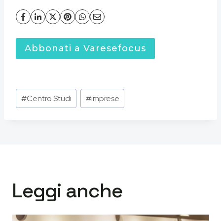
Abbonati a Varesefocus
Tag
#
Centro Studi
#
imprese
articolo:
Leggi anche