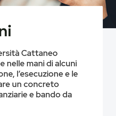
ni
ersità Cattaneo
 nelle mani di alcuni
ione, l’esecuzione e le
rare un concreto
nanziarie e bando da