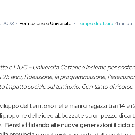
e 2023
Formazione e Università
Tempo di lettura:
4
minuti
o e LIUC – Università Cattaneo insieme per sostener
 e i 25 anni, l’ideazione, la programmazione, l’esecuzio
 impatto sociale sul territorio. Con tanto di risorse
ppo del territorio nelle mani di ragazzi tra i 14 e i
proporre delle idee abbozzate su un pezzo di carta da
i. Bensì
affidando alle nuove generazioni il cicl
ella provincia
e per il miglioramento della qualità di v