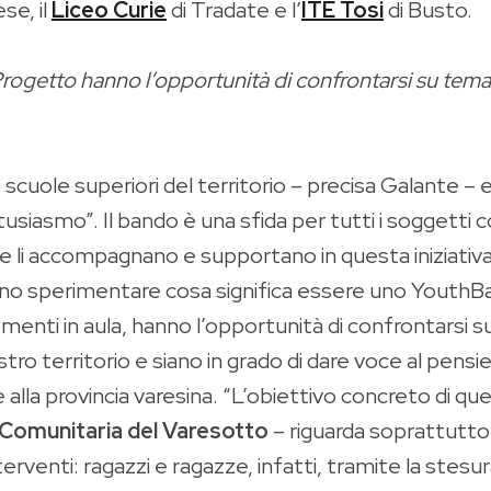
se, il
Liceo Curie
di Tradate e l’
ITE Tosi
di Busto.
 Progetto hanno l’opportunità di confrontarsi su tema
cuole superiori del territorio – precisa Galante – 
siasmo”. Il bando è una sfida per tutti i soggetti co
e li accompagnano e supportano in questa iniziativa
nno sperimentare cosa significa essere uno YouthBa
menti in aula, hanno l’opportunità di confrontarsi s
ostro territorio e siano in grado di dare voce al pensie
re alla provincia varesina. “L’obiettivo concreto di q
 Comunitaria del Varesotto
– riguarda soprattutto i
rventi: ragazzi e ragazze, infatti, tramite la stesura