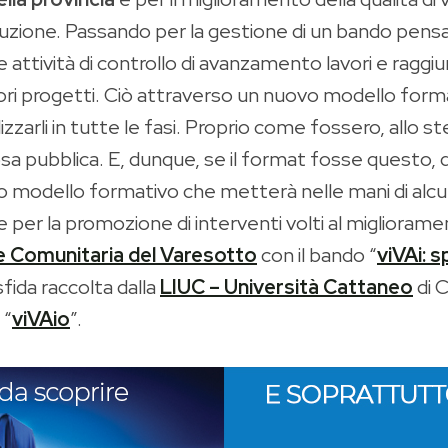
ecuzione. Passando per la gestione di un bando pens
ie attività di controllo di avanzamento lavori e ragg
ori progetti. Ciò attraverso un nuovo modello forma
izzarli in tutte le fasi. Proprio come fossero, allo
osa pubblica. E, dunque, se il format fosse questo, 
 modello formativo che metterà nelle mani di alcune
ie per la promozione di interventi volti al miglioram
 Comunitaria del Varesotto
con il bando “
viVAi: 
sfida raccolta dalla
LIUC – Università Cattaneo
di C
 “
viVAio
”.