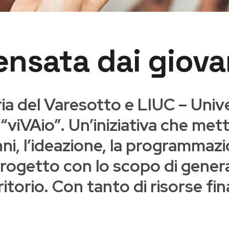
ensata dai giova
a del Varesotto e LIUC – Univ
viVAio”. Un’iniziativa che mette
 anni, l’ideazione, la programmaz
n progetto con lo scopo di gene
ritorio. Con tanto di risorse fi