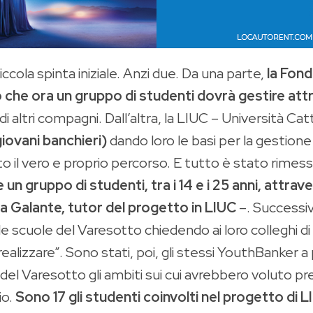
ccola spinta iniziale. Anzi due. Da una parte,
la Fon
che ora un gruppo di studenti dovrà gestire attra
di altri compagni. Dall’altra, la LIUC – Università C
ovani banchieri)
dando loro le basi per la gestione
ato il vero e proprio percorso. E tutto è stato rimesso
un gruppo di studenti, tra i 14 e i 25 anni, attra
a Galante, tutor del progetto in LIUC
–. Successiv
e scuole del Varesotto chiedendo ai loro colleghi di
realizzare”. Sono stati, poi, gli stessi YouthBanker a
el Varesotto gli ambiti sui cui avrebbero voluto pre
io.
Sono 17 gli studenti coinvolti nel progetto di 