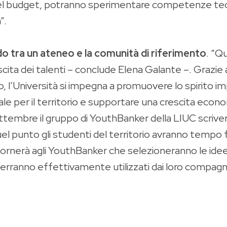
el budget, potranno sperimentare competenze tecn
a”.
o tra un ateneo e la comunità di riferimento
. “Q
scita dei talenti – conclude Elena Galante –. Grazi
l’Università si impegna a promuovere lo spirito imp
le per il territorio e supportare una crescita econo
ttembre il gruppo di YouthBanker della LIUC scriver
 quel punto gli studenti del territorio avranno temp
tornerà agli YouthBanker che selezioneranno le idee 
ranno effettivamente utilizzati dai loro compagni per