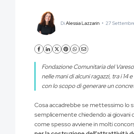
Di
Alessia Lazzarin
27 Settembr
Fondazione Comunitaria del Varesott
nelle mani di alcuni ragazzi, tra i 14
con lo scopo di generare un concreto
Cosa accadrebbe se mettessimo lo svilu
semplicemente chiedendo ai giovani di 
come spesso avviene in molti concors
per la costruzione dell’attrattività d