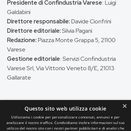
Presidente di Confindustria Varese
: Luigi
Galdabini
Direttore responsabile:
Davide Cionfrini
Direttore editoriale:
Silvia Pagani
Redazione:
Piazza Monte Grappa 5, 21100
Varese
Gestione editoriale
: Servizi Confindustria
Varese Srl, Via Vittorio Veneto 8/E, 21013
Gallarate
×
Questo sito web utilizza cookie
Magazine di
Utilizziamo i cookie per personalizzare contenuti, annunci e per
analizzare il nostro traffico. Condividiamo inoltre informazioni sul tuo
utilizzo del nostro sito con i nostri partner pubblicitari e di analisi che