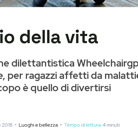
io della vita
e dilettantistica Wheelchairgp,
e, per ragazzi affetti da malat
opo è quello di divertirsi
e 2018
Luoghi e bellezza
Tempo di lettura:
4
minuti