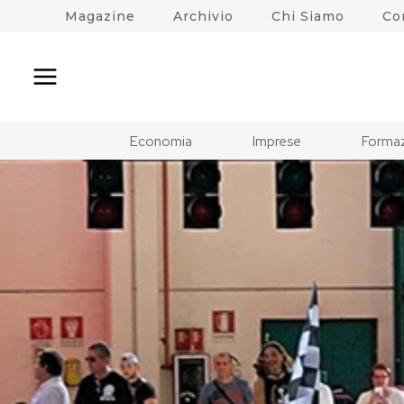
Salta
Magazine
Archivio
Chi Siamo
Co
al
contenuto
Economia
Imprese
Formaz