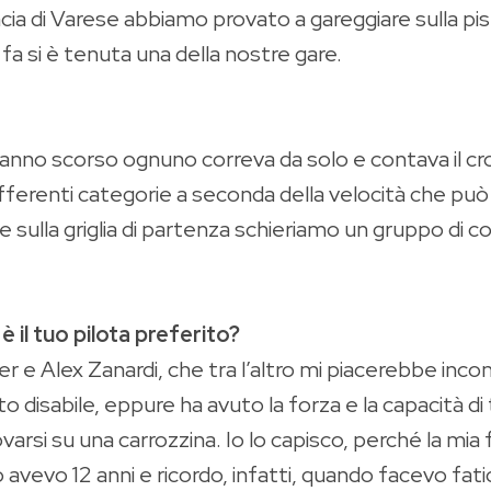
vincia di Varese abbiamo provato a gareggiare sulla 
 si è tenuta una della nostre gare.
l’anno scorso ognuno correva da solo e contava il 
ferenti categorie a seconda della velocità che può r
i e sulla griglia di partenza schieriamo un gruppo d
è il tuo pilota preferito?
r e Alex Zanardi, che tra l’altro mi piacerebbe inc
 disabile, eppure ha avuto la forza e la capacità di
trovarsi su una carrozzina. Io lo capisco, perché la mi
 avevo 12 anni e ricordo, infatti, quando facevo fatic