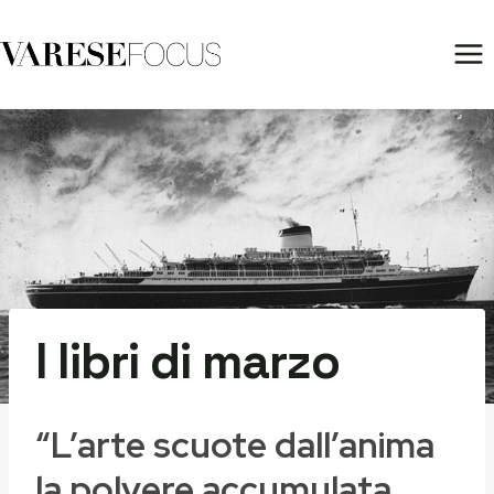
Salta
al
contenuto
I libri di marzo
“L’arte scuote dall’anima
la polvere accumulata