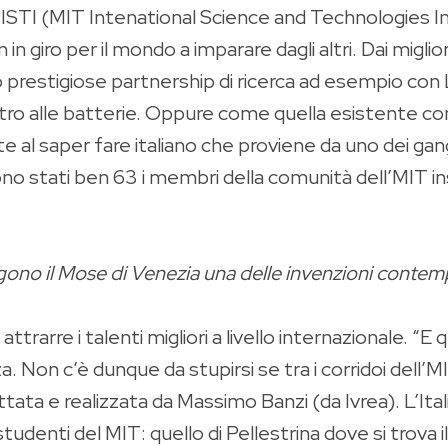
STI (MIT Intenational Science and Technologies Init
n giro per il mondo a imparare dagli altri. Dai miglio
o prestigiose partnership di ricerca ad esempio con 
ltro alle batterie. Oppure come quella esistente con
l saper fare italiano che proviene da uno dei gangli 
no stati ben 63 i membri della comunità dell’MIT in
ngono il Mose di Venezia una delle invenzioni contemp
rarre i talenti migliori a livello internazionale. “E q
 Non c’è dunque da stupirsi se tra i corridoi dell’MI
ata e realizzata da Massimo Banzi (da Ivrea). L’Itali
studenti del MIT: quello di Pellestrina dove si trova i