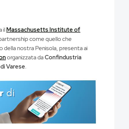
 il
Massachusetts Institute of
i partnership come quello che
io della nostra Penisola, presenta ai
on
organizzata da
Confindustria
 di Varese
.