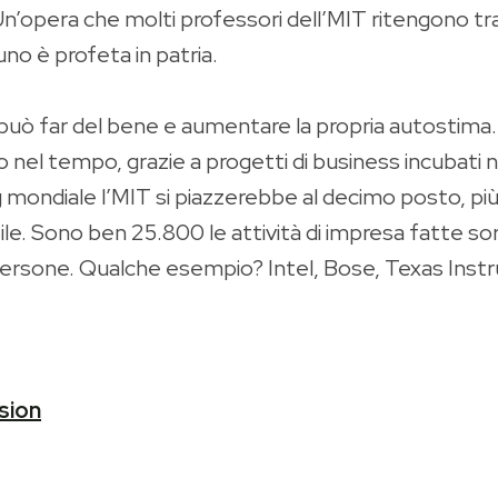
’opera che molti professori dell’MIT ritengono tra l
o è profeta in patria.
i può far del bene e aumentare la propria autostima. 
nel tempo, grazie a progetti di business incubati nei 
ing mondiale l’MIT si piazzerebbe al decimo posto, 
asile. Sono ben 25.800 le attività di impresa fatte so
i persone. Qualche esempio? Intel, Bose, Texas Ins
ssion