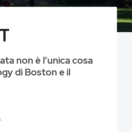
IT
data non è l’unica cosa
y di Boston e il
i