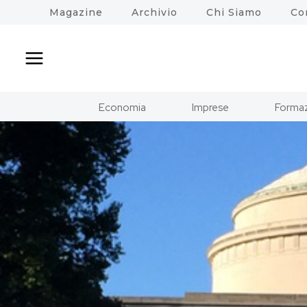
Salta
Magazine
Archivio
Chi Siamo
Co
al
contenuto
Economia
Imprese
Formaz