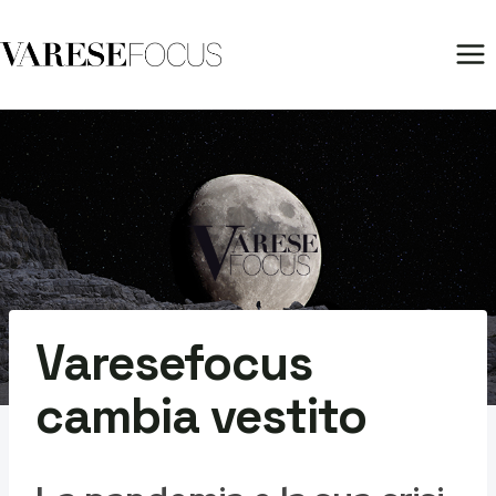
Salta
al
contenuto
Varesefocus
cambia vestito