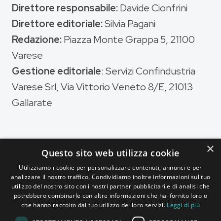
Direttore responsabile:
Davide Cionfrini
Direttore editoriale:
Silvia Pagani
Redazione:
Piazza Monte Grappa 5, 21100
Varese
Gestione editoriale
: Servizi Confindustria
Varese Srl, Via Vittorio Veneto 8/E, 21013
Gallarate
×
Questo sito web utilizza cookie
Magazine di
Utilizziamo i cookie per personalizzare contenuti, annunci e per
analizzare il nostro traffico. Condividiamo inoltre informazioni sul tuo
utilizzo del nostro sito con i nostri partner pubblicitari e di analisi che
potrebbero combinarle con altre informazioni che hai fornito loro o
che hanno raccolto dal tuo utilizzo dei loro servizi.
Leggi di più