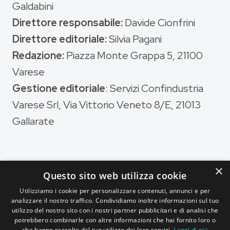
Galdabini
Direttore responsabile:
Davide Cionfrini
Direttore editoriale:
Silvia Pagani
Redazione:
Piazza Monte Grappa 5, 21100
Varese
Gestione editoriale
: Servizi Confindustria
Varese Srl, Via Vittorio Veneto 8/E, 21013
Gallarate
×
Questo sito web utilizza cookie
Magazine di
Utilizziamo i cookie per personalizzare contenuti, annunci e per
analizzare il nostro traffico. Condividiamo inoltre informazioni sul tuo
utilizzo del nostro sito con i nostri partner pubblicitari e di analisi che
potrebbero combinarle con altre informazioni che hai fornito loro o
che hanno raccolto dal tuo utilizzo dei loro servizi.
Leggi di più