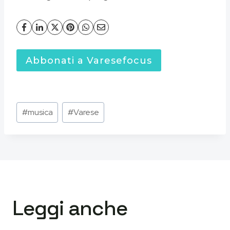
Abbonati a Varesefocus
Tag
#
musica
#
Varese
articolo:
Leggi anche