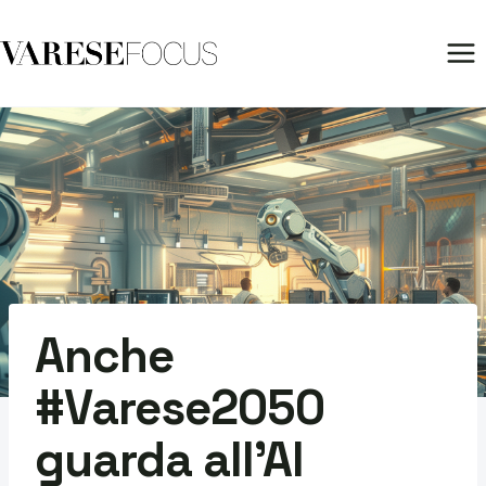
Salta
al
contenuto
Anche
#Varese2050
guarda all’AI